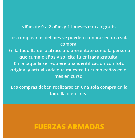
Niños de 0 a 2 años y 11 meses entran gratis.
Los cumpleaños del mes se pueden comprar en una sola
compra.
En la taquilla de la atracción, preséntate como la persona
que cumple años y solicita tu entrada gratuita.
En la taquilla se requiere una identificación con foto
original y actualizada que muestre tu cumpleaños en el
mes en curso.
Las compras deben realizarse en una sola compra en la
taquilla o en línea.
FUERZAS ARMADAS