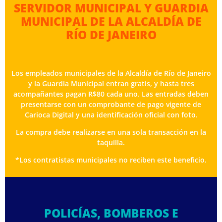
SERVIDOR MUNICIPAL Y GUARDIA
MUNICIPAL DE LA ALCALDÍA DE
RÍO DE JANEIRO
Los empleados municipales de la Alcaldía de Río de Janeiro
y la Guardia Municipal entran gratis, y hasta tres
acompañantes pagan R$80 cada uno. Las entradas deben
presentarse con un comprobante de pago vigente de
Carioca Digital y una identificación oficial con foto.
La compra debe realizarse en una sola transacción en la
taquilla.
*Los contratistas municipales no reciben este beneficio.
POLICÍAS, BOMBEROS E