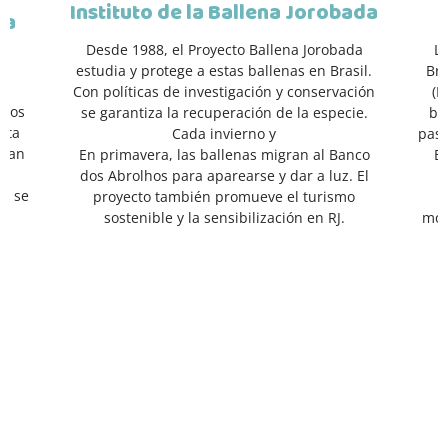
Instituto de la Ballena Jorobada
ta
Desde 1988, el Proyecto Ballena Jorobada
La
estudia y protege a estas ballenas en Brasil.
Bra
y
Con políticas de investigación y conservación
(H
 los
se garantiza la recuperación de la especie.
ba
ota
Cada invierno y
past
itan
En primavera, las ballenas migran al Banco
B
o
dos Abrolhos para aparearse y dar a luz. El
ta se
proyecto también promueve el turismo
A
sostenible y la sensibilización en RJ.
mon