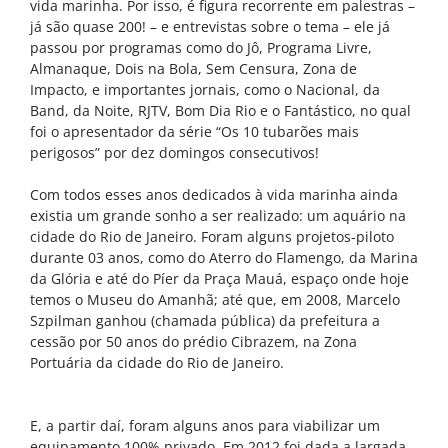
vida marinha. Por isso, é figura recorrente em palestras –
já são quase 200! – e entrevistas sobre o tema – ele já
passou por programas como do Jô, Programa Livre,
Almanaque, Dois na Bola, Sem Censura, Zona de
Impacto, e importantes jornais, como o Nacional, da
Band, da Noite, RJTV, Bom Dia Rio e o Fantástico, no qual
foi o apresentador da série “Os 10 tubarões mais
perigosos” por dez domingos consecutivos!
Com todos esses anos dedicados à vida marinha ainda
existia um grande sonho a ser realizado: um aquário na
cidade do Rio de Janeiro. Foram alguns projetos-piloto
durante 03 anos, como do Aterro do Flamengo, da Marina
da Glória e até do Píer da Praça Mauá, espaço onde hoje
temos o Museu do Amanhã; até que, em 2008, Marcelo
Szpilman ganhou (chamada pública) da prefeitura a
cessão por 50 anos do prédio Cibrazem, na Zona
Portuária da cidade do Rio de Janeiro.
E, a partir daí, foram alguns anos para viabilizar um
equipamento 100% privado. Em 2012 foi dada a largada